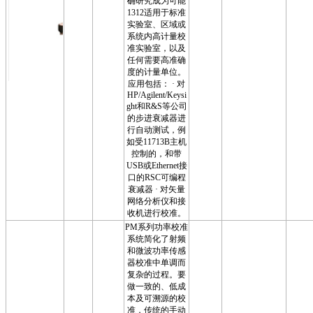
确研究成为可能
1312适用于标准
实验室、区域或
系统内高计量校
准实验室，以及
任何需要高准确
度的计量单位。
应用包括： · 对
HP/Agilent/Keysi
ght和R&S等公司
的步进衰减器进
行自动测试，例
如受11713B主机
控制的，和带
USB或Ethernet接
口的RSC可编程
衰减器 · 对矢量
网络分析仪和接
收机进行校准。
PM系列功率校准
系统简化了射频
和微波功率传感
器校准中单调而
复杂的过程。要
做一致的、低成
本及可溯源的校
准，传统的手动