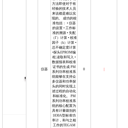
方法即使对于有
经验的技术人员
来说都是难以实
现的。 成功的校
准包括： • 仪器
的设置 • 工作标
准的溯源 • 失配
（Γ）计算 • 校准
因子（k）计算 •
总不确定度计算
•探头EPROM编
程,读取和写入 •
数据报表和校准
证书的生成 PM
仪器
0
|
系列功率校准系
统能够在支持众
多仪器和功率探
头的同时实现上
述过程的自动化
和标准化。 PM
系列功率校准系
统的核心配置为
具有计量级别的
1830A型标准功
率计，和与之相
工作的TEGAM