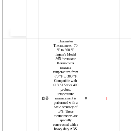
Thermistor
Thermometer -70
°F to 300 °F
Tegam's Model
865 thermistor
thermometer
measure
temperatures from
-70 °F to 300 °F.
Compatible with
all YSI Series 400
probes,
temperature
仪器
measurement is
0
|
performed with a
basic accuracy of
.3%. These
thermometers are
specially
constructed with a
heavy duty ABS