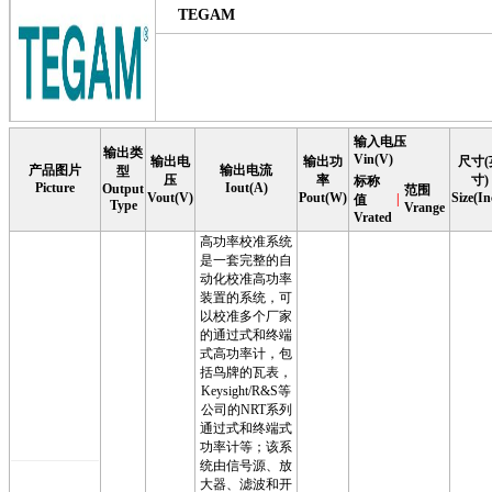
TEGAM
输入电压
输出类
Vin(V)
输出电
输出功
尺寸(
产品图片
输出电流
型
压
率
寸)
标称
Picture
Iout(A)
Output
范围
Vout(V)
Pout(W)
Size(In
|
值
Type
Vrange
Vrated
高功率校准系统
是一套完整的自
动化校准高功率
装置的系统，可
以校准多个厂家
的通过式和终端
式高功率计，包
括鸟牌的瓦表，
Keysight/R&S等
公司的NRT系列
通过式和终端式
功率计等；该系
统由信号源、放
大器、滤波和开