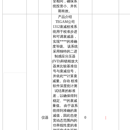
全相同，确保系
统投资小、并长
期有效。
产品介绍
TEGAM公司
1312衰减校准系
统用于校准步进
和可调衰减器，
实现****的准确
度等级。 该系统
采用独特的二进
制感应分压器
(IVD)和锁相放大
器来比较基准信
号与衰减信号，
并依此**计算衰
减量。自动 校准
软件深度统计测
试结果的标准
差，以确保得到
稳定、**的衰减
量值。 由于该系
统得到准确的衰
减值，因此也使
仪器
0
|
宽动态范围内的
功率线性度的准