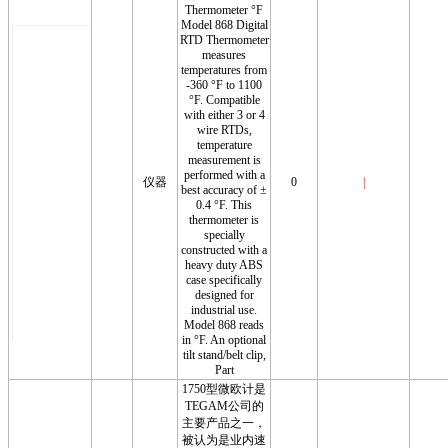
Thermometer °F
Model 868 Digital
RTD Thermometer
measures
temperatures from
-360 °F to 1100
°F. Compatible
with either 3 or 4
wire RTDs,
temperature
measurement is
performed with a
仪器
0
|
best accuracy of ±
0.4 °F. This
thermometer is
specially
constructed with a
heavy duty ABS
case specifically
designed for
industrial use.
Model 868 reads
in °F. An optional
tilt stand/belt clip,
Part
1750型微欧计是
TEGAM公司的
主要产品之一，
被认为是业内速