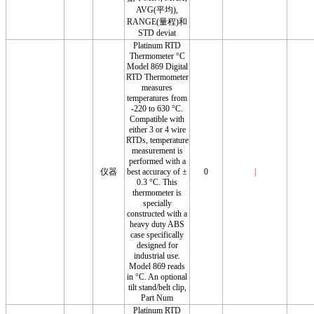
AVG(平均),
RANGE(量程)和
STD deviat
Platinum RTD
Thermometer °C
Model 869 Digital
RTD Thermometer
measures
temperatures from
-220 to 630 °C.
Compatible with
either 3 or 4 wire
RTDs, temperature
measurement is
performed with a
仪器
best accuracy of ±
0
|
0.3 °C. This
thermometer is
specially
constructed with a
heavy duty ABS
case specifically
designed for
industrial use.
Model 869 reads
in °C. An optional
tilt stand/belt clip,
Part Num
Platinum RTD