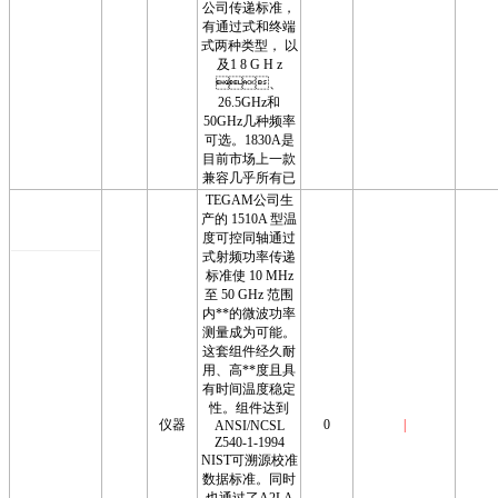
公司传递标准，
有通过式和终端
式两种类型， 以
及1 8 G H z
、
26.5GHz和
50GHz几种频率
可选。1830A是
目前市场上一款
兼容几乎所有已
TEGAM公司生
产的 1510A 型温
度可控同轴通过
式射频功率传递
标准使 10 MHz
至 50 GHz 范围
内**的微波功率
测量成为可能。
这套组件经久耐
用、高**度且具
有时间温度稳定
性。组件达到
仪器
0
|
ANSI/NCSL
Z540-1-1994
NIST可溯源校准
数据标准。同时
也通过了A2LA