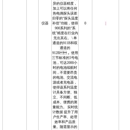
异的仪器精度，
加上可以将任何
热电偶探头误差
归零的“探头温度
仪器
补偿”功能，使得
0
|
900系列的“系
统”精度在行业内
无出其右。 \ 单
通道的911B和双
通道的
912B， 使用
三节标准的5号电
池，可达2000小
时的电池续航时
间，不需要昂贵
的电池、交流电
源或者充电器，
使得该系列温度
计具备方便、独
立、不间断、低
成本、便携的测
量能力。 实时统
计数据 提升了用
户生产率、处理
效率和产品质
量。随需显示的