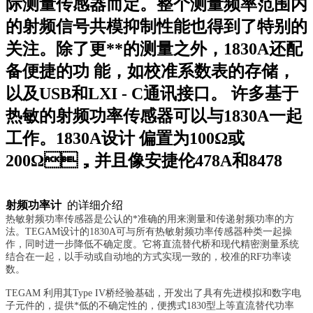
际测量传感器而定。整个测量频率范围内
的射频信号共模抑制性能也得到了特别的
关注。除了更**的测量之外，1830A还配
备便捷的功 能，如校准系数表的存储，
以及USB和LXI - C通讯接口。 许多基于
热敏的射频功率传感器可以与1830A一起
工作。1830A设计 偏置为100Ω或
200Ω，并且像安捷伦478A和8478
射频功率计
的详细介绍
热敏射频功率传感器是公认的*准确的用来测量和传递射频功率的方
法。TEGAM设计的1830A可与所有热敏射频功率传感器种类一起操
作，同时进一步降低不确定度。它将直流替代桥和现代精密测量系统
结合在一起，以手动或自动地的方式实现一致的，校准的RF功率读
数。
TEGAM 利用其Type IV桥经验基础，开发出了具有先进模拟和数字电
子元件的，提供*低的不确定性的，便携式1830型上等直流替代功率