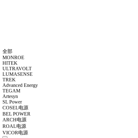
全部
MONROE
HITEK
ULTRAVOLT
LUMASENSE
TREK
Advanced Energy
TEGAM
Artesyn
SL Power
COSEL电源
BEL POWER
ARCH电源
ROAL电源
VICOR电源