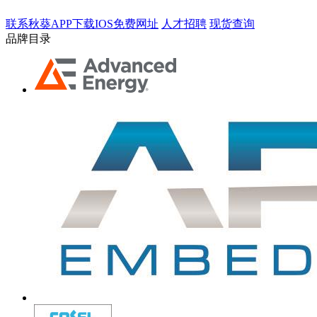
联系秋葵APP下载IOS免费网址
人才招聘
现货查询
品牌目录