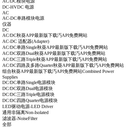
AC/DC模块电源
DC-HVDC 电源
AC
AC-DC单路模块电源
仪器
DC
AC/DC秋葵APP最新版下载汅API免费网站
AC-DC 适配器(Adapter)
AC/DC单路Single秋葵APP最新版下载汅API免费网站
AC/DC双路Dual秋葵APP最新版下载汅API免费网站
AC/DC三路Triple秋葵APP最新版下载汅API免费网站
AC/DC四路及多路Quarter秋葵APP最新版下载汅API免费网站
组合秋葵APP最新版下载汅API免费网站Combined Power
Supplies
DC/DC单路Single电源模块
DC/DC双路Dual电源模块
DC/DC三路Triple电源模块
DC/DC四路Quarter电源模块
LED驱动电源-LED Driver
通用非隔离Non-Isolated
滤波器-NoiseFilter
全部