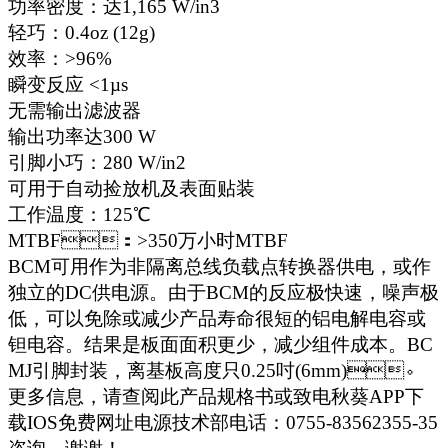
功率密度：达1,165 W/in3
轻巧：0.4oz (12g)
效率：>96%
瞬变反应 <1µs
无需输出滤波器
输出功率达300 W
引脚小巧：280 W/in2
可用于自动捡放机及表面贴装
工作温度：125℃
MTBF：>350万小时MTBF
BCM可用作为非隔离总线负载点转换器供电，或作
独立的DC供电源。由于BCM的反应极快速，噪声极
低，可以免除或减少产品寿命很短的铝电解电容或
钽电容。结果是板面面积更少，减少组件成本。BC
MJ引脚封装，离基板高度只0.25吋(6mm)。
更多信息，请查阅此产品规格书或致电秋葵APP下
载IOS免费网址电源技术部电话：0755-83562355-35