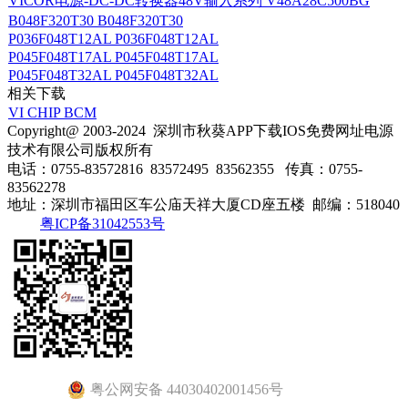
VICOR电源-DC-DC转换器48V输入系列 V48A28C500BG
B048F320T30 B048F320T30
P036F048T12AL P036F048T12AL
P045F048T17AL P045F048T17AL
P045F048T32AL P045F048T32AL
相关下载
VI CHIP BCM
Copyright@ 2003-2024
深圳市秋葵APP下载IOS免费网址电源
技术有限公司
版权所有
电话：0755-83572816 83572495 83562355
传真：0755-
83562278
地址：深圳市福田区车公庙天祥大厦CD座五楼
邮编：518040
粤ICP备31042553号
粤公网安备 44030402001456号